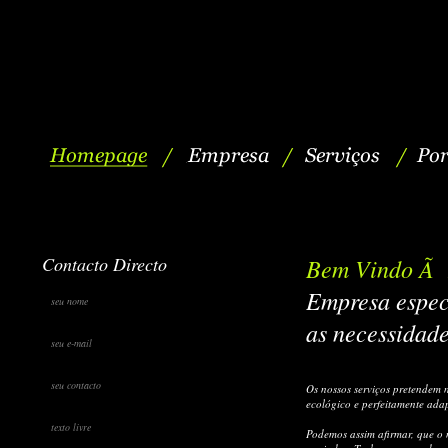
Contacto Directo
Bem Vindo Ã 
Empresa espec
as necessidade
Os nossos serviços pretendem 
ecológico e perfeitamente ada
Podemos assim afirmar, que o 